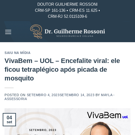
Skip
DOUTOR GUILHERME ROSSONI
CRM-SP 161-136 • CRM-ES 11.625 •
to
CRM-RJ 52.0115109-6
content
SAIU NA MÍDIA
VivaBem – UOL – Encefalite viral: ele
ficou tetraplégico após picada de
mosquito
POSTED ON
SETEMBRO 4, 2023
SETEMBRO 14, 2023
BY
MAYLA -
ASSESSORIA
04
set