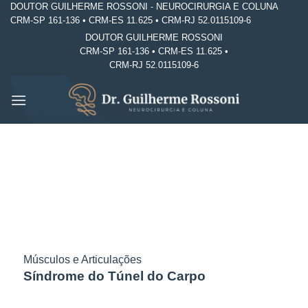
DOUTOR GUILHERME ROSSONI - NEUROCIRURGIA E COLUNA
Skip
CRM-SP 161-136 • CRM-ES 11.625 • CRM-RJ 52.0115109-6
to
DOUTOR GUILHERME ROSSONI
content
CRM-SP 161-136 • CRM-ES 11.625 •
CRM-RJ 52.0115109-6
Músculos e Articulações
Síndrome do Túnel do Carpo