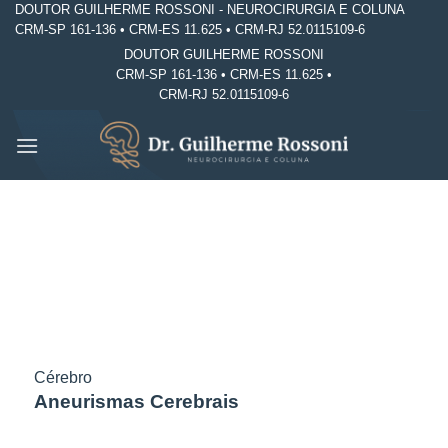
DOUTOR GUILHERME ROSSONI - NEUROCIRURGIA E COLUNA
Skip
CRM-SP 161-136 • CRM-ES 11.625 • CRM-RJ 52.0115109-6
to
DOUTOR GUILHERME ROSSONI
content
CRM-SP 161-136 • CRM-ES 11.625 •
CRM-RJ 52.0115109-6
Cérebro
Aneurismas Cerebrais