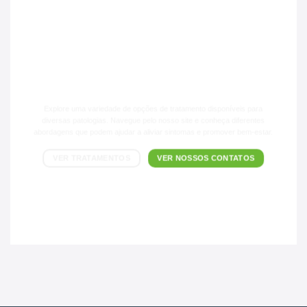
CONFIRA TAMBÉM NOSSOS
TRATAMENTOS!
Explore uma variedade de opções de tratamento disponíveis para
diversas patologias. Navegue pelo nosso site e conheça diferentes
abordagens que podem ajudar a aliviar sintomas e promover bem-estar.
VER TRATAMENTOS
VER NOSSOS CONTATOS