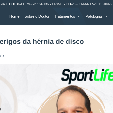
E COLUNA CRM-SP 161-136 • CRM-ES 11.625 • CRM-RJ 52.0115109-6
Home
Sobre o Doutor
Tratamentos
Patologias
perigos da hérnia de disco
RIA