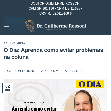
Skip
DOUTOR GUILHERME ROSSONI
CRM-SP 161-136 • CRM-ES 11.625 •
to
CRM-RJ 52.0115109-6
content
SAIU NA MÍDIA
O Dia: Aprenda como evitar problemas
na coluna
POSTED ON
OUTUBRO 2, 2023
BY
MAYLA - ASSESSORIA
02
out