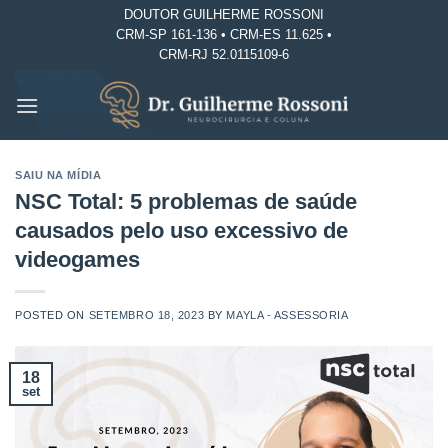
Skip
DOUTOR GUILHERME ROSSONI
CRM-SP 161-136 • CRM-ES 11.625 •
to
CRM-RJ 52.0115109-6
content
SAIU NA MÍDIA
NSC Total: 5 problemas de saúde
causados pelo uso excessivo de
videogames
POSTED ON
SETEMBRO 18, 2023
BY
MAYLA - ASSESSORIA
18
set