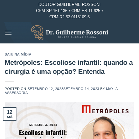
Skip
DOUTOR GUILHERME ROSSONI
CRM-SP 161-136 • CRM-ES 11.625 •
to
CRM-RJ 52.0115109-6
content
SAIU NA MÍDIA
Metrópoles: Escoliose infantil: quando a
cirurgia é uma opção? Entenda
POSTED ON
SETEMBRO 12, 2023
SETEMBRO 14, 2023
BY
MAYLA -
ASSESSORIA
12
set