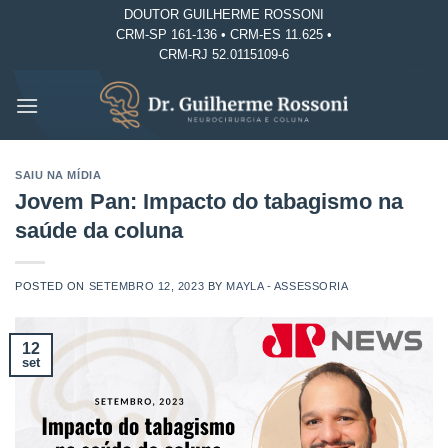
Skip
DOUTOR GUILHERME ROSSONI
CRM-SP 161-136 • CRM-ES 11.625 •
to
CRM-RJ 52.0115109-6
content
SAIU NA MÍDIA
Jovem Pan: Impacto do tabagismo na
saúde da coluna
POSTED ON
SETEMBRO 12, 2023
BY
MAYLA - ASSESSORIA
12
set