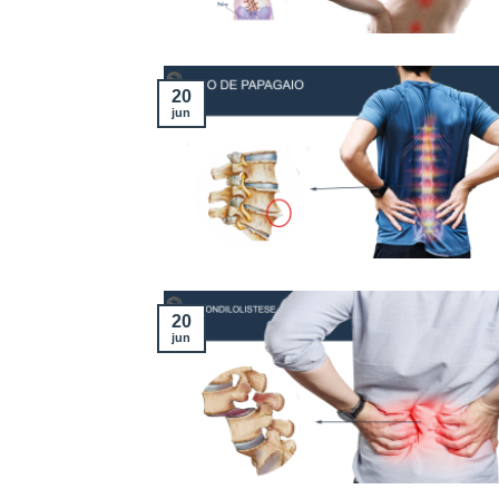
20
jun
20
jun