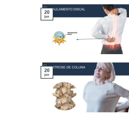
20
jun
20
jun