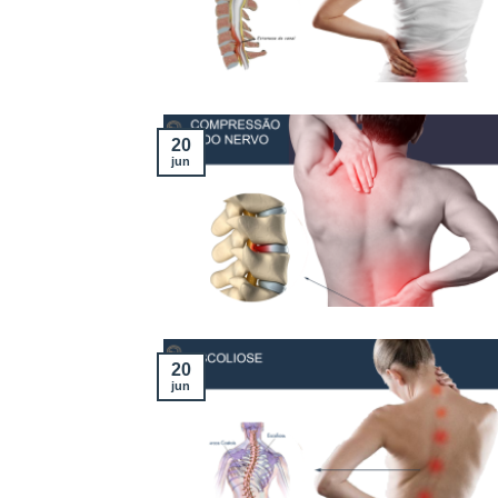
20
jun
20
jun