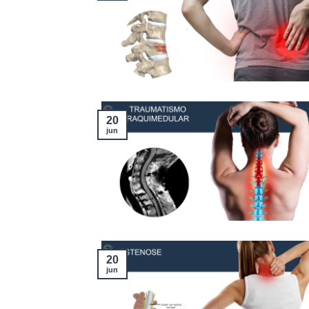
20
jun
20
jun