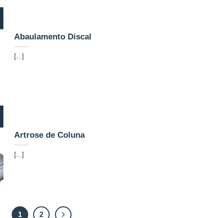
Abaulamento Discal
[...]
Artrose de Coluna
[...]
1
2