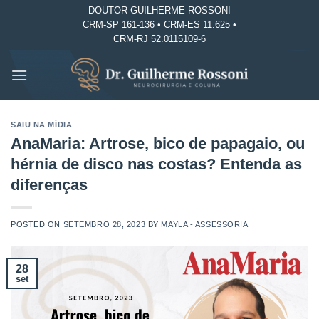
Skip
DOUTOR GUILHERME ROSSONI
CRM-SP 161-136 • CRM-ES 11.625 •
to
CRM-RJ 52.0115109-6
content
SAIU NA MÍDIA
AnaMaria: Artrose, bico de papagaio, ou
hérnia de disco nas costas? Entenda as
diferenças
POSTED ON
SETEMBRO 28, 2023
BY
MAYLA - ASSESSORIA
28
set