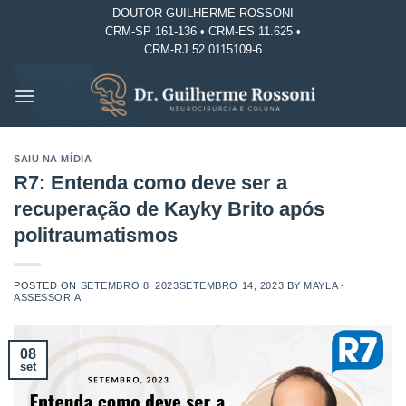
Skip
DOUTOR GUILHERME ROSSONI
CRM-SP 161-136 • CRM-ES 11.625 •
to
CRM-RJ 52.0115109-6
content
SAIU NA MÍDIA
R7: Entenda como deve ser a
recuperação de Kayky Brito após
politraumatismos
POSTED ON
SETEMBRO 8, 2023
SETEMBRO 14, 2023
BY
MAYLA -
ASSESSORIA
08
set