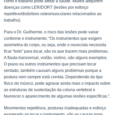
como o trabalho pode afetar a saúde. Muitos adquirem
doenças como LER/DORT (lesões por esforço
repetitivo/distúrbios osteomusculares relacionados ao
trabalho).
Para o Dr. Guilherme, o risco das lesões pode variar
conforme o instrumento: “Os instrumentos que exigem
assimetria do corpo, ou seja, onde o musicista necessita
ficar “torto” para tocar, são os que trazem mais problemas.
A flauta transversal, violão, violino, são alguns exemplos.
O piano ou outros instrumentos que precisam tocar
sentado, também causam alguns problemas porque a
postura nem sempre está correta. Dependendo do tipo
físico do músico, pode agravar ainda mais o impacto sobre
as estruturas de sustentação da coluna vertebral e
favorecer o aparecimento de algumas lesões específicas.”.
Movimentos repetitivos, posturas inadequadas e esforço
exagerado ao tocar o instrumento, são as causas mais