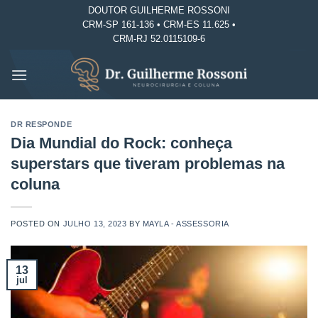
Skip
DOUTOR GUILHERME ROSSONI
CRM-SP 161-136 • CRM-ES 11.625 •
to
CRM-RJ 52.0115109-6
content
DR RESPONDE
Dia Mundial do Rock: conheça
superstars que tiveram problemas na
coluna
POSTED ON
JULHO 13, 2023
BY
MAYLA - ASSESSORIA
13
jul