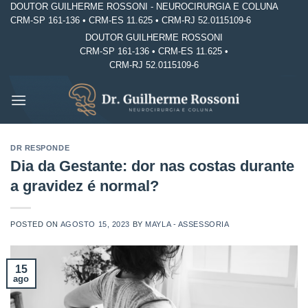
DOUTOR GUILHERME ROSSONI - NEUROCIRURGIA E COLUNA
Skip
CRM-SP 161-136 • CRM-ES 11.625 • CRM-RJ 52.0115109-6
to
DOUTOR GUILHERME ROSSONI
content
CRM-SP 161-136 • CRM-ES 11.625 •
CRM-RJ 52.0115109-6
DR RESPONDE
Dia da Gestante: dor nas costas durante
a gravidez é normal?
POSTED ON
AGOSTO 15, 2023
BY
MAYLA - ASSESSORIA
15
ago